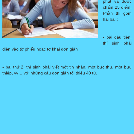
phút và được
chấm 25 điểm.
DELF PRO
▼
Phần thi gồm
hai bài :
DILF
- bài đầu tiên,
thí sinh phải
ĐỀ THI MẪU
▼
điền vào tờ phiếu hoặc tờ khai đơn giản
- bài thứ 2, thí sinh phải viết một tin nhắn, một bức thư, một bưu
thiếp, vv… với những câu đơn giản tối thiểu 40 từ.