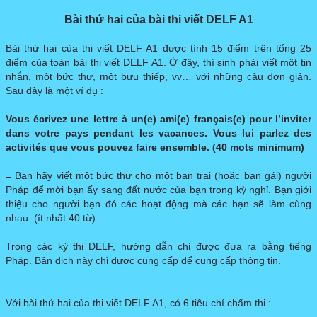
Bài thứ hai của bài thi viết DELF A1
Bài thứ hai của thi viết DELF A1 được tính 15 điểm trên tổng 25
điểm của toàn bài thi viết DELF A1. Ở đây, thí sinh phải viết một tin
nhắn, một bức thư, một bưu thiếp, vv… với những câu đơn giản.
Sau đây là một ví dụ :
Vous écrivez une lettre à un(e) ami(e) français(e) pour l’inviter
dans votre pays pendant les vacances. Vous lui parlez des
activités que vous pouvez faire ensemble. (40 mots minimum)
= Bạn hãy viết một bức thư cho một bạn trai (hoặc bạn gái) người
Pháp để mời bạn ấy sang đất nước của bạn trong kỳ nghỉ. Bạn giới
thiệu cho người bạn đó các hoạt động mà các bạn sẽ làm cùng
nhau. (ít nhất 40 từ)
Trong các kỳ thi DELF, hướng dẫn chỉ được đưa ra bằng tiếng
Pháp. Bản dịch này chỉ được cung cấp để cung cấp thông tin.
Với bài thứ hai của thi viết DELF A1, có 6 tiêu chí chấm thi :