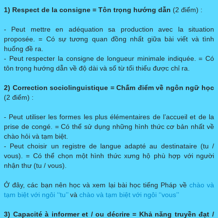
1) Respect de la consigne
= Tôn trọng hướng dẫn
(2 điểm) :
- Peut mettre en adéquation sa production avec la situation
proposée. = Có sự tương quan đồng nhất giữa bài viết và tình
huống đề ra.
- Peut respecter la consigne de longueur minimale indiquée. = Có
tôn trọng hướng dẫn về độ dài và số từ tối thiểu được chỉ ra.
2) Correction sociolinguistique
= Chấm điểm về ngôn ngữ học
(2 điểm) :
- Peut utiliser les formes les plus élémentaires de l’accueil et de la
prise de congé. = Có thể sử dụng những hình thức cơ bản nhất về
chào hỏi và tạm biệt.
- Peut choisir un registre de langue adapté au destinataire (tu /
vous). = Có thể chọn một hình thức xưng hộ phù hợp với người
nhận thư (tu / vous).
Ở đây, các bạn nên học và xem lại bài học tiếng Pháp về
chào và
tạm biệt với ngôi ‘‘tu’’
và
chào và tạm biệt với ngôi ‘‘vous’’
3) Capacité à informer et / ou décrire
= Khả năng truyền đạt /