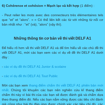
6) Cohérence et cohésion
= Mạch lạc và kết hợp
(1 điểm) :
- Peut relier les mots avec des connecteurs très élémentaires tels
que “et” et “alors”. = = Có thể liên kết các từ với những từ nối cơ
bản nhất như : “et” (và), “alors” (vậy thì).
Những thông tin cơ bản về thi viết DELF A1
Để hiểu rõ hơn về thi viết DELF A1 và để tìm hiểu về các chủ đề thi
viết DELF A1, mời các bạn xem các ví dụ về đề thi DELF A1 dưới
đây :
-
các ví dụ đề thi DELF A1 Junior & scolaire
- ​
các ví dụ đề thi DELF A1 Tout Public
Mời các bạn xem
thang điểm chấm thi viết DELF A1 phiên bản mới
nhất
. Chúng tôi khuyên các bạn nên nghiên cứu kĩ thang điểm
chấm thi này vì bài thi của các bạn sẽ được đánh giá và chấm dựa
theo thang điểm đó. Nếu các bạn nắm vững được các tiêu chí đánh
giá cũng như bài thi đáp ứng được chính xác các tiêu chí đó, các