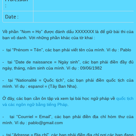
:
Date :
Về phần “Nom = Họ” được đánh dấu XXXXXXX là để giữ bài thi của
bạn vô danh. Với những phần khác của tờ khai :
- tại “Prénom = Tên”, các bạn phải viết tên của mình. Ví dụ : Pablo
- tại “Date de naissance = Ngày sinh”, các bạn phải điền đầy đủ
ngày, tháng, năm sinh của mình. Ví dụ : 09/06/1982
- tại “Nationalité = Quốc tịch”, các bạn phải điền quốc tịch của
mình. Ví dụ : espanol = (Tây Ban Nha).
Ở đây, các bạn cần ôn tập và xem lại bài học ngữ pháp về
quốc tịch
và các ngôn ngữ bằng tiếng Pháp
.
- tại “Courriel = Email”, các bạn phải điền địa chỉ hòm thư của
mình. Ví dụ : pablo@gmail.com
- tại “Adresse = Địa chỉ”, các bạn phải điền địa chỉ nơi các bạn đang