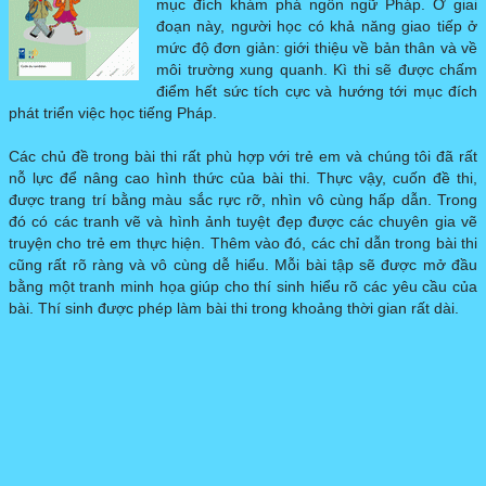
mục đích khám phá ngôn ngữ Pháp. Ở giai
đoạn này, người học có khả năng giao tiếp ở
DELF PRO
▼
mức độ đơn giản: giới thiệu về bản thân và về
môi trường xung quanh. Kì thi sẽ được chấm
điểm hết sức tích cực và hướng tới mục đích
DILF
phát triển việc học tiếng Pháp.
Các chủ đề trong bài thi rất phù hợp với trẻ em và chúng tôi đã rất
ĐỀ THI MẪU
▼
nỗ lực để nâng cao hình thức của bài thi. Thực vậy, cuốn đề thi,
được trang trí bằng màu sắc rực rỡ, nhìn vô cùng hấp dẫn. Trong
đó có các tranh vẽ và hình ảnh tuyệt đẹp được các chuyên gia vẽ
truyện cho trẻ em thực hiện. Thêm vào đó, các chỉ dẫn trong bài thi
cũng rất rõ ràng và vô cùng dễ hiểu. Mỗi bài tập sẽ được mở đầu
bằng một tranh minh họa giúp cho thí sinh hiểu rõ các yêu cầu của
bài. Thí sinh được phép làm bài thi trong khoảng thời gian rất dài.