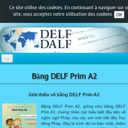
Ce site utilise des cookies. En continuant à naviguer sur c
site, vous acceptez notre utilisation des cookies.
OK
TRANG CHỦ
Bằng DELF Prim A2
DELF-DALF
▼
Giới thiệu về bằng DELF Prim A2
DELF PRIM
▼
Bằng DELF Prim A2, giống như bằng DELF
Prim A1, chứng nhận các hiểu biết đầu tiên về
ngôn ngữ Pháp của các em mới bắt đầu học
DELF JUNIOR / SCOLAIRE
▼
tiếng Pháp. Đây là trình độ cơ bản nhất, nhằm