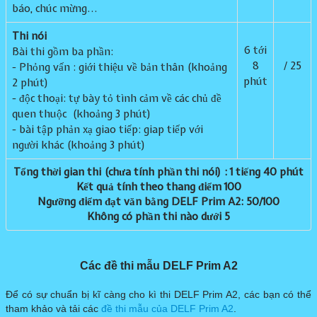
báo, chúc mừng...
Thi nói
6 tới
Bài thi gồm ba phần:
8
/ 25
- Phỏng vấn : giới thiệu về bản thân (khoảng
phút
2 phút)
- độc thoại: tự bày tỏ tình cảm về các chủ đề
quen thuộc (khoảng 3 phút)
- bài tập phản xạ giao tiếp: giap tiếp với
người khác (khoảng 3 phút)
Tổng thời gian thi (chưa tính phần thi nói) : 1 tiếng 40 phút
Kết quả tính theo thang điểm 100
Ngưỡng điểm đạt văn bằng DELF Prim A2: 50/100
​Không có phần thi nào dưới 5
Các đề thi mẫu DELF Prim A2
​​Để có sự chuẩn bị kĩ càng cho kì thi DELF Prim A2, các bạn có thể
tham khảo và tải các
đề thi mẫu của DELF Prim A2
.