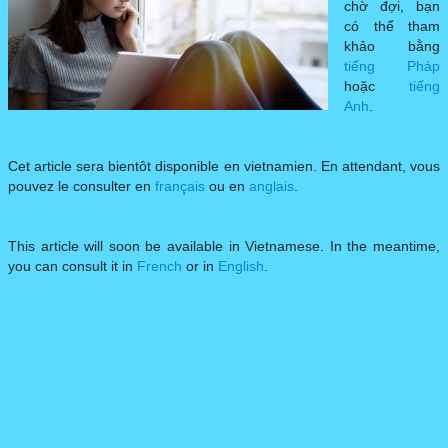
chờ đợi, bạn
có thể tham
DELF PRO
▼
khảo bằng
tiếng Pháp
hoặc
tiếng
DILF
Anh
.
ĐỀ THI MẪU
▼
Cet article sera bientôt disponible en vietnamien. En attendant, vous
pouvez le consulter en
français
ou en
anglais
.
This article will soon be available in Vietnamese. In the meantime,
you can consult it in
French
or in
English
.