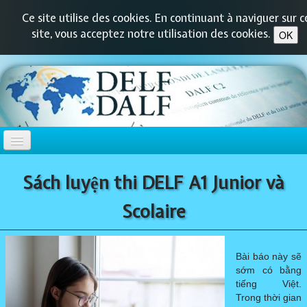
Ce site utilise des cookies. En continuant à naviguer sur c
site, vous acceptez notre utilisation des cookies.
OK
TRANG CHỦ
Sách luyện thi DELF A1 Junior và
DELF-DALF
Scolaire
▼
DELF PRIM
▼
Bài báo này sẽ
sớm có bằng
tiếng Việt.
DELF JUNIOR / SCOLAIRE
▼
Trong thời gian