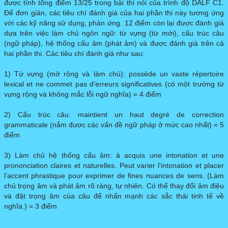
được tính tổng điểm 13/25 trong bài thi nói của trình độ DALF C1.
Để đơn giản, các tiêu chí đánh giá của hai phần thi này tương ứng
với các kỹ năng sử dụng, phản ứng. 12 điểm còn lại được đánh giá
dựa trên việc làm chủ ngôn ngữ: từ vựng (từ mới), cấu trúc câu
(ngữ pháp), hệ thống cấu âm (phát âm) và được đánh giá trên cả
hai phần thi. Các tiêu chí đánh giá như sau:
1) Từ vựng (mở rộng và làm chủ): possède un vaste répertoire
lexical et ne commet pas d’erreurs significatives (có một trường từ
vựng rộng và không mắc lỗi ngữ nghĩa) = 4 điểm
2) Cấu trúc câu: maintient un haut degré de correction
grammaticale (nắm được các vấn đề ngữ pháp ở mức cao nhất) = 5
điểm
3) Làm chủ hệ thống cấu âm: à acquis une intonation et une
prononciation claires et naturelles. Peut varier l'intonation et placer
l’accent phrastique pour exprimer de fines nuances de sens. (Làm
chủ trọng âm và phát âm rõ ràng, tự nhiên. Có thể thay đổi âm điệu
và đặt trọng âm của câu để nhấn mạnh các sắc thái tinh tế về
nghĩa.) = 3 điểm