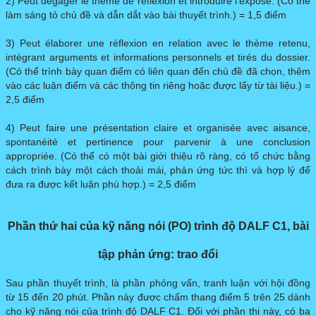
2) Peut dégager le thème de réflexion et introduire l’exposé. (Có thể
làm sáng tỏ chủ đề và dẫn dắt vào bài thuyết trình.) = 1,5 điểm
3) Peut élaborer une réflexion en relation avec le thème retenu,
intégrant arguments et informations personnels et tirés du dossier.
(Có thể trình bày quan điểm có liên quan đến chủ đề đã chọn, thêm
vào các luận điểm và các thông tin riêng hoặc được lấy từ tài liệu.) =
2,5 điểm
4) Peut faire une présentation claire et organisée avec aisance,
spontanéité et pertinence pour parvenir à une conclusion
appropriée. (Có thể có một bài giới thiệu rõ ràng, có tổ chức bằng
cách trình bày một cách thoải mái, phản ứng tức thì và hợp lý để
đưa ra được kết luận phù hợp.) = 2,5 điểm
Phần thứ hai của kỹ năng nói (PO) trình độ DALF C1, bài
tập phản ứng: trao đổi
Sau phần thuyết trình, là phần phỏng vấn, tranh luận với hội đồng
từ 15 đến 20 phút. Phần này được chấm thang điểm 5 trên 25 dành
cho kỹ năng nói của trình độ DALF C1. Đối với phần thi này, có ba