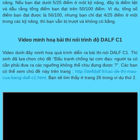
năng. Nếu bạn đạt dưới 5/25 điểm ở một kỹ năng, đây là điểm liệt
và dẫu rằng tổng điểm bạn đạt trên 50/100 điểm. Ví dụ, tổng số
điểm bạn đạt được là 56/100, nhưng bạn chỉ đạt 4/25 điểm ở một
trong các kỹ năng, thì bạn vẫn bị trượt và không có bằng.
​​Video minh hoạ bài thi nói trình độ DALF C1
Video dưới đây minh hoạ quá trình diễn ra bài thi nói DALF C1. Thí
sinh đã lựa chọn chủ đề “Đấu tranh chống lại cơn đau: người ta có
cần phải đưa ra các ngưỡng không thể chịu đựng được ?”. Các bạn
có thể xem chủ đề này trên trang : ​
http://delfdalf.fr/cac-de-thi-mau-
cua-bang-dalf-c1.html
. Bạn sẽ tìm thấy ở trang 26 trong ví dụ thứ 2.