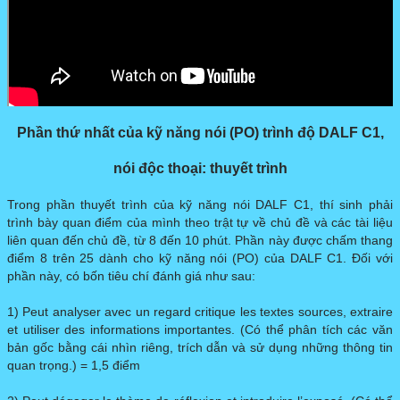
Phần thứ nhất của kỹ năng nói (PO) trình độ DALF C1,
nói độc thoại: thuyết trình
Trong phần thuyết trình của kỹ năng nói DALF C1, thí sinh phải
trình bày quan điểm của mình theo trật tự về chủ đề và các tài liệu
liên quan đến chủ đề, từ 8 đến 10 phút. Phần này được chấm thang
điểm 8 trên 25 dành cho kỹ năng nói (PO) của DALF C1. Đối với
phần này, có bốn tiêu chí đánh giá như sau:
1) Peut analyser avec un regard critique les textes sources, extraire
et utiliser des informations importantes. (Có thể phân tích các văn
bản gốc bằng cái nhìn riêng, trích dẫn và sử dụng những thông tin
quan trọng.) = 1,5 điểm