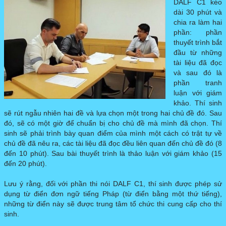
DALF C1 kéo
dài 30 phút và
DELF PRO
▼
chia ra làm hai
phần: phần
thuyết trình bắt
DILF
đầu từ những
tài liệu đã đọc
và sau đó là
ĐỀ THI MẪU
▼
phần tranh
luận với giám
khảo. Thí sinh
sẽ rút ngẫu nhiên hai đề và lựa chọn một trong hai chủ đề đó. Sau
đó, sẽ có một giờ để chuẩn bị cho chủ đề mà mình đã chọn. Thí
sinh sẽ phải trình bày quan điểm của mình một cách có trật tự về
chủ đề đã nêu ra, các tài liệu đã đọc đều liên quan đến chủ đề đó (8
đến 10 phút). Sau bài thuyết trình là thảo luận với giám khảo (15
đến 20 phút).
Lưu ý rằng, đối với phần thi nói DALF C1, thí sinh được phép sử
dụng từ điển đơn ngữ tiếng Pháp (từ điển bằng một thứ tiếng),
những từ điển này sẽ được trung tâm tổ chức thi cung cấp cho thí
sinh.