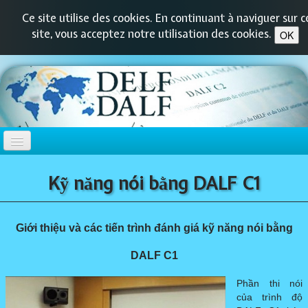
Ce site utilise des cookies. En continuant à naviguer sur c
site, vous acceptez notre utilisation des cookies.
OK
TRANG CHỦ
​​Kỹ năng nói bằng DALF C1
DELF-DALF
▼
Giới thiệu và các tiến trình đánh giá kỹ năng nói bằng
DELF PRIM
▼
DALF C1
​Phần thi nói
DELF JUNIOR / SCOLAIRE
▼
của trình độ