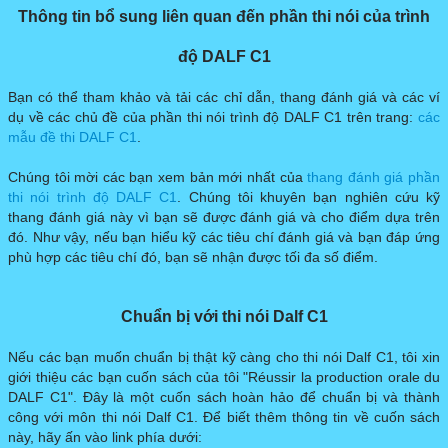
Thông tin bổ sung liên quan đến phần thi nói của trình
độ DALF C1
Bạn có thể tham khảo và tải các chỉ dẫn, thang đánh giá và các ví
dụ về các chủ đề của phần thi nói trình độ DALF C1 trên trang: ​
các
mẫu đề thi DALF C1
.
Chúng tôi mời các bạn xem bản mới nhất của
thang đánh giá phần
thi nói trình độ DALF C1
. Chúng tôi khuyên bạn nghiên cứu kỹ
thang đánh giá này vì bạn sẽ được đánh giá và cho điểm dựa trên
đó. Như vậy, nếu bạn hiểu kỹ các tiêu chí đánh giá và bạn đáp ứng
phù hợp các tiêu chí đó, bạn sẽ nhận được tối đa số điểm.
Chuẩn bị với thi nói Dalf C1
​Nếu các bạn muốn chuẩn bị thật kỹ càng cho thi nói Dalf C1, tôi xin
giới thiệu các bạn cuốn sách của tôi "Réussir la production orale du
DALF C1". Đây là một cuốn sách hoàn hảo để chuẩn bị và thành
công với môn thi nói Dalf C1. Để biết thêm thông tin về cuốn sách
này, hãy ấn vào link phía dưới: