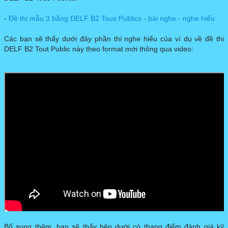
- ​
Đề thi mẫu 3 bằng DELF B2 Tous Publics - bài nghe - nghe hiểu
Các bạn sẽ thấy dưới đây phần thi nghe hiểu của ví dụ về đề thi
DELF B2 Tout Public này theo format mới thông qua video:
Bổ sung thêm, bạn sẽ thấy bên dưới có thang điểm đánh giá kỹ