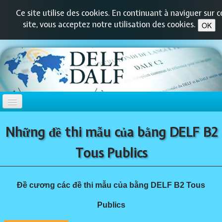
Ce site utilise des cookies. En continuant à naviguer sur c
site, vous acceptez notre utilisation des cookies.
OK
TRANG CHỦ
Những đề thi mẫu của bằng DELF B2
DELF-DALF
Tous Publics
▼
DELF PRIM
▼
Đề cương các đề thi mẫu của bằng DELF B2 Tous
Publics
DELF JUNIOR / SCOLAIRE
▼