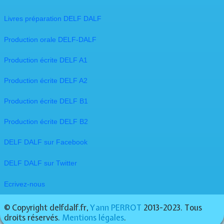
Livres préparation DELF DALF
Production orale DELF-DALF
Production écrite DELF A1
Production écrite DELF A2
Production écrite DELF B1
Production écrite DELF B2
DELF DALF sur Facebook
​DELF DALF sur Twitter
Ecrivez-nous
© Copyright delfdalf.fr,
Yann PERROT
2013-2023. Tous
droits réservés.
Mentions légales
.