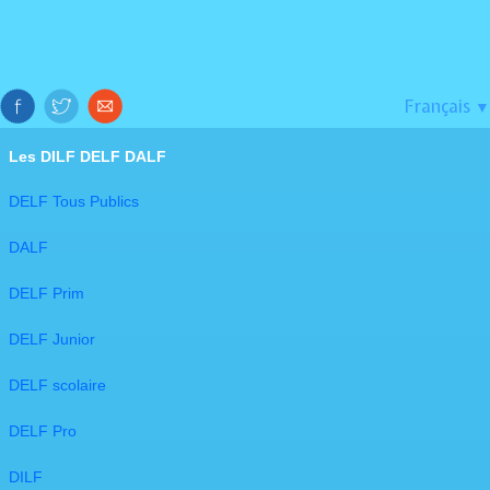
Français
▼
Les DILF DELF DALF​
DELF Tous Publics
DALF
DELF Prim
DELF Junior
DELF scolaire
DELF Pro
DILF