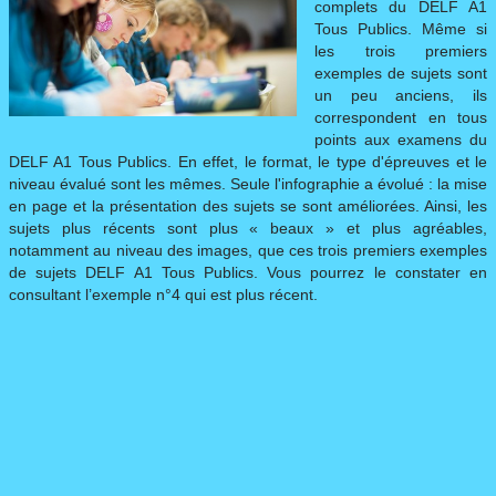
complets du DELF A1
Tous Publics. Même si
DELF SCOLAIRE
▼
les trois premiers
exemples de sujets sont
un peu anciens, ils
DELF PRO
▼
correspondent en tous
points aux examens du
DELF A1 Tous Publics. En effet, le format, le type d'épreuves et le
DILF
niveau évalué sont les mêmes. Seule l'infographie a évolué : la mise
en page et la présentation des sujets se sont améliorées. Ainsi, les
sujets plus récents sont plus « beaux » et plus agréables,
SUJETS
▼
notamment au niveau des images, que ces trois premiers exemples
de sujets DELF A1 Tous Publics. Vous pourrez le constater en
consultant l’exemple n°4 qui est plus récent.