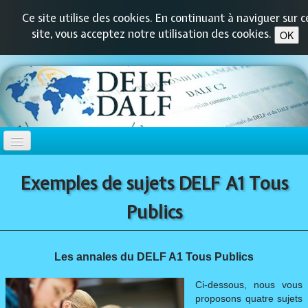
Ce site utilise des cookies. En continuant à naviguer sur c
site, vous acceptez notre utilisation des cookies.
OK
ACCUEIL
Exemples de sujets DELF A1 Tous
DELF-DALF
Publics
▼
DELF PRIM
▼
Les annales du DELF A1 Tous Publics
Ci-dessous, nous vous
DELF JUNIOR
▼
proposons quatre sujets