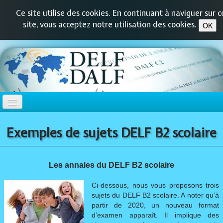
Ce site utilise des cookies. En continuant à naviguer sur c
site, vous acceptez notre utilisation des cookies.
OK
ACCUEIL
Exemples de sujets DELF B2 scolaire
DELF-DALF
▼
Les annales du DELF B2 scolaire
DELF PRIM
▼
Ci-dessous, nous vous proposons trois
sujets du DELF B2 scolaire. A noter qu’à
partir de 2020, un nouveau format
DELF JUNIOR
▼
d’examen apparaît. Il implique des