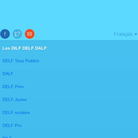
Français
▼
Les DILF DELF DALF​
DELF Tous Publics
DALF
DELF Prim
DELF Junior
DELF scolaire
DELF Pro