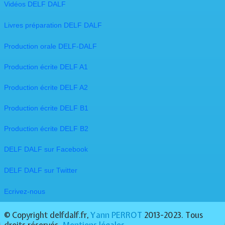
Vidéos DELF DALF
Livres préparation DELF DALF
Production orale DELF-DALF
Production écrite DELF A1
Production écrite DELF A2
Production écrite DELF B1
Production écrite DELF B2
DELF DALF sur Facebook
​DELF DALF sur Twitter
Ecrivez-nous
© Copyright delfdalf.fr,
Yann PERROT
2013-2023. Tous