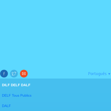
Português
▼
DILF DELF DALF
DELF Tous Publics
DALF