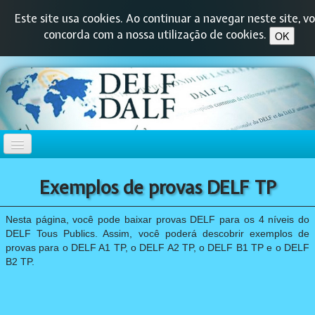
Este site usa cookies. Ao continuar a navegar neste site, v
concorda com a nossa utilização de cookies.
OK
HOME
Exemplos de provas DELF TP
DELF-DALF
▼
Nesta página, você pode baixar provas DELF para os 4 níveis do
DELF Tous Publics. Assim, você poderá descobrir exemplos de
provas para o DELF A1 TP, o DELF A2 TP, o DELF B1 TP e o DELF
DELF PRIM
▼
B2 TP.
DELF JUNIOR
▼